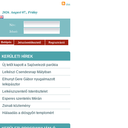
rss
2026. August 07., Friday
Név:
Jelszó:
Belépés
Jelszóemlékeztető
Regisztráció
KERÜLETI HÍREK
Új tetőt kapott a Sajóvelezdi parókia
Lelkészi Csendesnap Mályiban
Elhunyt Gere Gábor nyugalmazott
lelkipásztor
Lelkészszentelő Istentisztelet
Esperes szentelés Mérán
Zsinati közlemény
Hálaadás a diósgyőri templomért