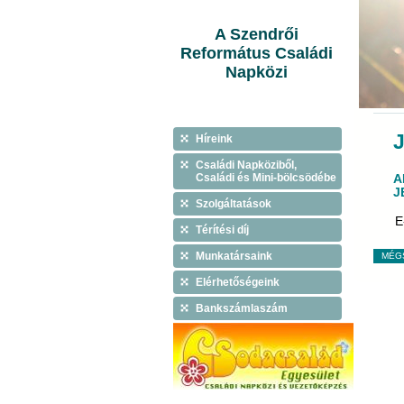
A Szendrői
Református Családi
Napközi
Híreink
Családi Napköziből,
Családi és Mini-bölcsödébe
A
J
Szolgáltatások
E
Térítési díj
Munkatársaink
MÉG
Elérhetőségeink
Bankszámlaszám