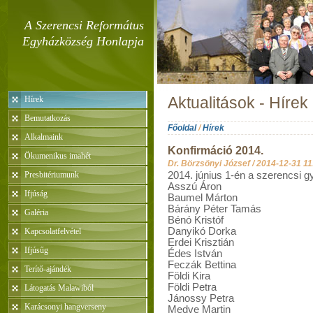
A Szerencsi Református
Egyházközség Honlapja
Hírek
Aktualitások - Hírek
Bemutatkozás
Főoldal
/
Hírek
Alkalmaink
Konfirmáció 2014.
Ökumenikus imahét
Dr. Börzsönyi József /
2014-12-31 11
Presbitériumunk
2014. június 1-én a szerencsi g
Asszú Áron
Ifjúság
Baumel Márton
Bárány Péter Tamás
Galéria
Bénó Kristóf
Danyikó Dorka
Kapcsolatfelvétel
Erdei Krisztián
Ifjúsűg
Édes István
Feczák Bettina
Terítő-ajándék
Földi Kira
Földi Petra
Látogatás Malawiból
Jánossy Petra
Karácsonyi hangverseny
Medve Martin