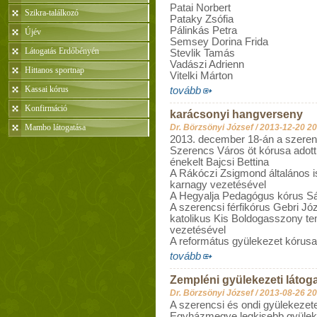
Patai Norbert
Szikra-találkozó
Pataky Zsófia
Pálinkás Petra
Újév
Semsey Dorina Frida
Látogatás Erdőbényén
Stevlik Tamás
Vadászi Adrienn
Hittanos sportnap
Vitelki Márton
Kassai kórus
tovább
Konfirmáció
karácsonyi hangverseny
Mambo látogatása
Dr. Börzsönyi József /
2013-12-20 20
2013. december 18-án a szeren
Szerencs Város öt kórusa adott
énekelt Bajcsi Bettina
A Rákóczi Zsigmond általános 
karnagy vezetésével
A Hegyalja Pedagógus kórus Sá
A szerencsi férfikórus Gebri Jó
katolikus Kis Boldogasszony t
vezetésével
A református gyülekezet kórus
tovább
Zempléni gyülekezeti látog
Dr. Börzsönyi József /
2013-08-26 20
A szerencsi és ondi gyülekezet
Egyházmegye legkisebb gyülek