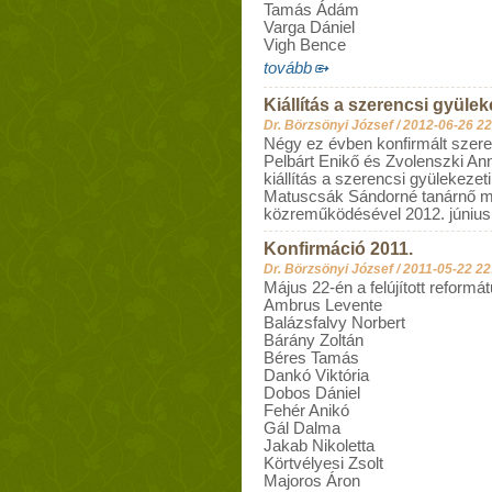
Tamás Ádám
Varga Dániel
Vigh Bence
tovább
Kiállítás a szerencsi gyüle
Dr. Börzsönyi József /
2012-06-26 22
Négy ez évben konfirmált szeren
Pelbárt Enikő és Zvolenszki Ann
kiállítás a szerencsi gyülekeze
Matuscsák Sándorné tanárnő meg
közreműködésével 2012. június
Konfirmáció 2011.
Dr. Börzsönyi József /
2011-05-22 22
Május 22-én a felújított reform
Ambrus Levente
Balázsfalvy Norbert
Bárány Zoltán
Béres Tamás
Dankó Viktória
Dobos Dániel
Fehér Anikó
Gál Dalma
Jakab Nikoletta
Körtvélyesi Zsolt
Majoros Áron