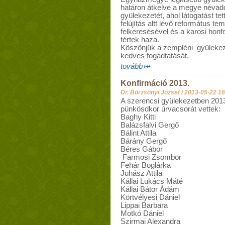
határon átkelve a megye néva
gyülekezetét, ahol látogatást t
felújítás altt lévő református t
felkeresésével és a karosi honf
tértek haza.
Köszönjük a zempléni gyülekeze
kedves fogadtatását.
tovább
Konfirmáció 2013.
Dr. Börzsönyi József /
2013-05-22 16
A szerencsi gyülekezetben 2013.
pünkösdkor úrvacsorát vettek:
Baghy Kitti
Balázsfalvi Gergő
Bálint Attila
Bárány Gergő
Béres Gábor
Farmosi Zsombor
Fehár Boglárka
Juhász Attila
Kállai Lukács Máté
Kállai Bátor Ádám
Körtvélyesi Dániel
Lippai Barbara
Motkó Dániel
Szirmai Alexandra