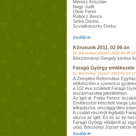
Mérész Krisztián
Nagy Judit
Oleár Fanni
Rabócz Bence
Sinka Dorina
Szviatkovszky Dorka
tovább
Kórusunk 2011. 02.06-án
Dr. Börzsönyi József /
2011-02-06 22
Böszörményi Gergely kérése ké
Faragó György emlékezete
Dr. Börzsönyi József /
2011-01-04 17
A Zempléni Református Egyházm
előkészítőn a szerencsi gyüle
a 102 éve született Faragó Györ
leszármazottai jelenlétében.
Az igét dr. Fodor Ferenc tiszaké
Emlékezést készített Varga Lá
lelkipásztor, országgyűlési képvi
A család részéről legifjabb Fa
idézve az igét: Én és az én hé
Faragó György elődjéről az együt
utód, Börzsönyi József idézte fe
tovább