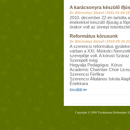
A karácsonyra készülő ifjú
Dr. Börzsönyi József /
2011-01-04 16
2010. december 22-én tartotta 
énekekkel készülő ifjúság a fő
órakor volt az ünnepi istentisztel
Református kórusunk
Dr. Börzsönyi József /
2010-05-16 21
A szerencsi református gyüleke
várban a XXI. Miskolci Nemzet
szereplője volt. A kórust Szára
Szerepelt még:
Hegyalja Pedagógus Kórus
Academic Chamber Choir Liceu
Szerencsi Férfikar
Szerencsi Általános Iskola Ala
Énekkara
tovább
Copyright © 2009 Tiszáninneni Református Egy