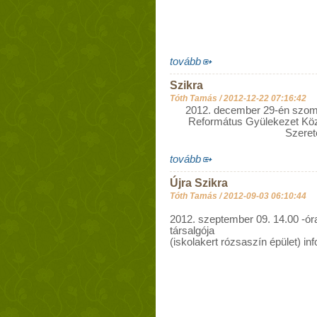
tovább
Szikra
Tóth Tamás /
2012-12-22 07:16:42
2012. december 29-én szomb
Református Gyülekezet Közö
Szeret
tovább
Újra Szikra
Tóth Tamás /
2012-09-03 06:10:44
2012. szeptember 09. 14.00 -ór
társalgója
(iskolakert rózsaszín épület) in