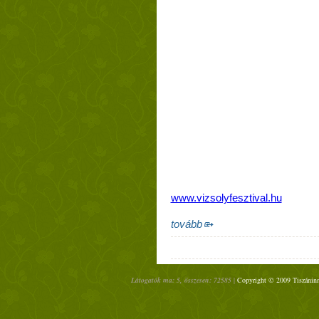
www.vizsolyfesztival.hu
tovább
Látogatók ma: 5, összesen: 72585 |
Copyright © 2009 Tiszáninn