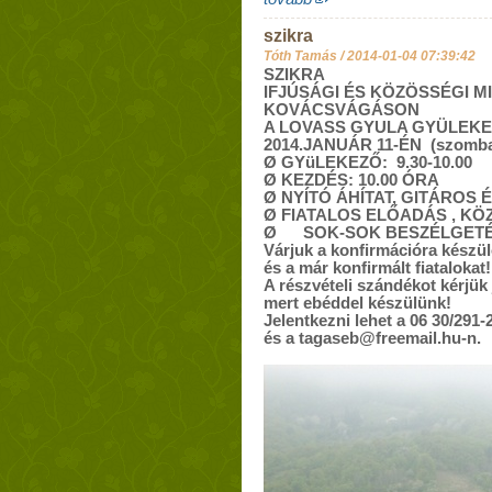
szikra
Tóth Tamás /
2014-01-04 07:39:42
SZIKRA
IFJÚSÁGI ÉS KÖZÖSSÉGI M
KOVÁCSVÁGÁSON
A LOVASS GYULA GYÜLEKE
2014.JANUÁR 11-ÉN (szomba
Ø GYüLEKEZŐ: 9.30-10.00
Ø KEZDÉS: 10.00 ÓRA
Ø NYÍTÓ ÁHÍTAT, GITÁROS 
Ø FIATALOS ELŐADÁS , KÖ
Ø SOK-SOK BESZÉLGETÉ
Várjuk a konfirmációra készü
és a már konfirmált fiatalokat!
A részvételi szándékot kérjük 
mert ebéddel készülünk!
Jelentkezni lehet a 06 30/291-
és a tagaseb@freemail.hu-n.