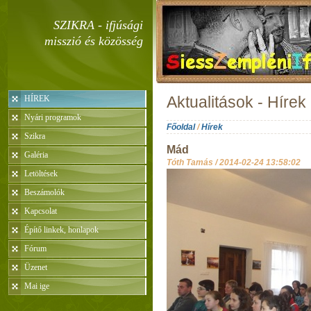
SZIKRA - ifjúsági
misszió és közösség
HÍREK
Aktualitások - Hírek
Nyári programok
Főoldal
/
Hírek
Szikra
Mád
Galéria
Tóth Tamás /
2014-02-24 13:58:02
Letöltések
Beszámolók
Kapcsolat
Építő linkek, honlapok
Fórum
Üzenet
Mai ige