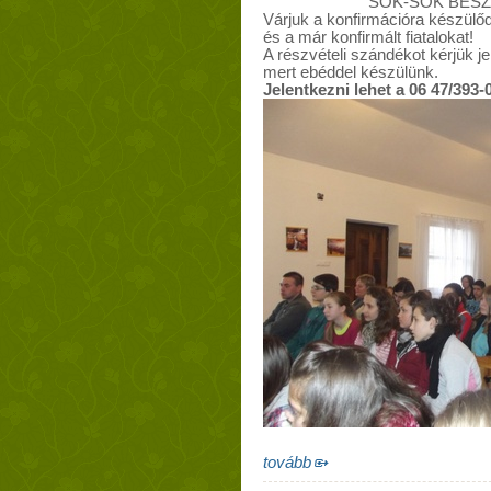
SOK-SOK BES
Várjuk a konfirmációra készül
ő
és a már konfirmált fiatalokat!
A részvételi szándékot kérjük je
mert ebéddel készülünk.
Jelentkezni lehet a 06 47/393
tovább