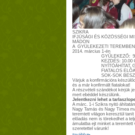
SZIKRA
IFJÚSÁGI ÉS KÖZÖSSÉGI MI
MÁDON
A GYÜLEKEZETI TEREMBEN
2014. március 1-én
GYŰLEKEZŐ: 9.
KEZDÉS: 10.00
NYÍTÓÁHÍTAT,
FIATALOS ELŐ
SOK-SOK BES
Várjuk a konfirmációra készül
ő
és a már konfirmált fiatalokat!
A részvételi szándékot kérjük je
mert ebéddel készülünk.
Jelentkezni lehet a
tarlaszlop
A márc. 1-i Szikra nyitó áhítatá
Nagy Tam
á
s
é
s Nagy T
í
mea m
teremtett vil
á
gon kereszt
ü
l tan
í
t
el
ő
ad
á
s nem is t
ö
rekedhet a tel
ámulatba ejt minket a teremtett
szeretettel várunk!
tovább