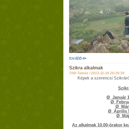
tovább
Szikra alkalmak
Tóth Tamás /
2013-11-16 20:26:39
Képek a szerencsi Szikráról
Szikr
Ø Január 
Ø Februá
Ø Már
Ø Április
Ø Máj
Az alkalmak 10.00-órakor ke