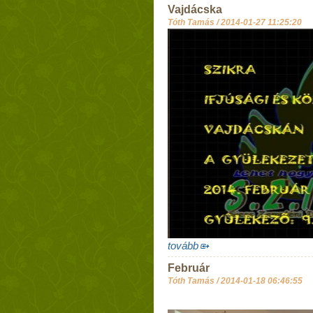
Vajdácska
Tóth Tamás /
2014-01-27 11:25:20
tovább
Február
Tóth Tamás /
2014-01-18 06:46:55