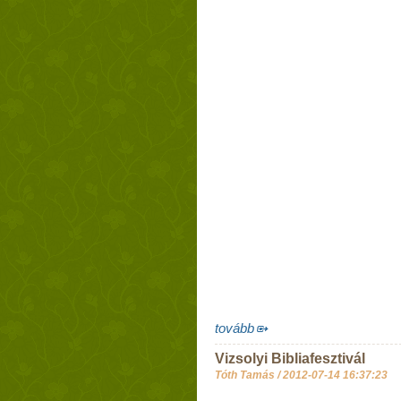
tovább
Vizsolyi Bibliafesztivál
Tóth Tamás /
2012-07-14 16:37:23