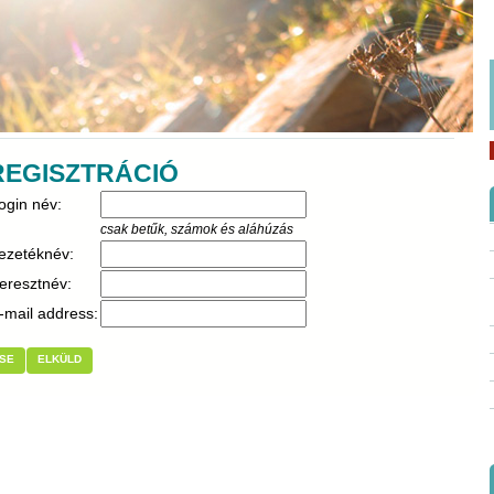
REGISZTRÁCIÓ
ogin név:
csak betűk, számok és aláhúzás
ezetéknév:
eresztnév:
-mail address:
SE
ELKÜLD