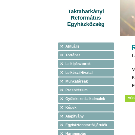
Taktaharkányi
Református
Egyházközség
Aktuális
Történet
L
Lelkipásztorok
V
Lelkészi Hivatal
K
Munkatársak
E
Presbitérium
MÉG
Gyülekezeti alkalmaink
Képek
Alapítvány
Egyházfenntartói járulék
Harangozás