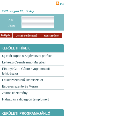
rss
2026. August 07., Friday
Név:
Jelszó:
Belépés
Jelszóemlékeztető
Regisztráció
KERÜLETI HÍREK
Új tetőt kapott a Sajóvelezdi parókia
Lelkészi Csendesnap Mályiban
Elhunyt Gere Gábor nyugalmazott
lelkipásztor
Lelkészszentelő Istentisztelet
Esperes szentelés Mérán
Zsinati közlemény
Hálaadás a diósgyőri templomért
KERÜLETI PROGRAMAJÁNLÓ