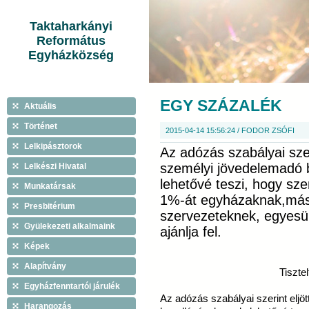
Taktaharkányi
Református
Egyházközség
EGY SZÁZALÉK
Aktuális
Történet
2015-04-14 15:56:24 / FODOR ZSÓFI
Lelkipásztorok
Az adózás szabályai szeri
személyi jövedelemadó 
Lelkészi Hivatal
lehetővé teszi, hogy sz
Munkatársak
1%-át egyházaknak,másik
Presbitérium
szervezeteknek, egyesü
Gyülekezeti alkalmaink
ajánlja fel.
Képek
Alapítvány
Tiszte
Egyházfenntartói járulék
Az adózás szabályai szerint eljö
Harangozás