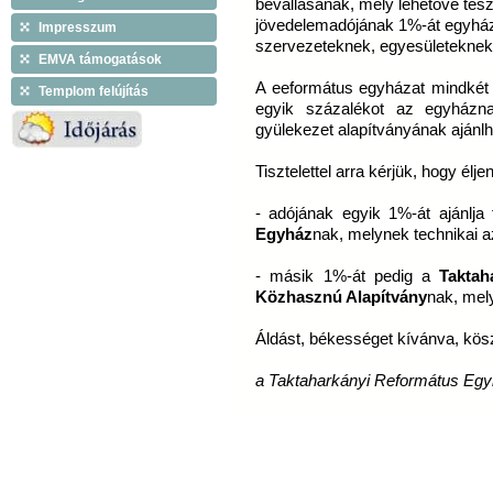
bevallásának, mely lehetővé tesz
jövedelemadójának 1%-át egyház
Impresszum
szervezeteknek, egyesületeknek, 
EMVA támogatások
A eeformátus egyházat mindkét 
Templom felújítás
egyik százalékot az egyházn
gyülekezet alapítványának ajánlha
Tisztelettel arra kérjük, hogy élj
- adójának egyik 1%-át ajánlja
Egyház
nak, melynek technikai a
- másik 1%-át pedig a
Taktah
Közhasznú Alapítvány
nak, me
Áldást, békességet kívánva, kösz
a Taktaharkányi Református Eg
Copyright © 2009 Tiszáninneni Református Egy