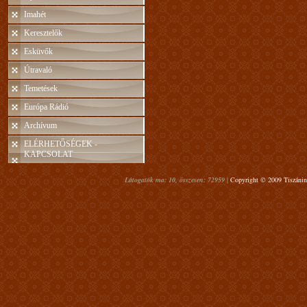
Imahét
Keresztelők
Esküvők
Útravaló
Temetések
Európa Rádió
Archívum
ELÉRHETŐSÉGEK -
KAPCSOLAT
Látogatók ma: 10, összesen: 72959 |
Copyright © 2009 Tiszáninn