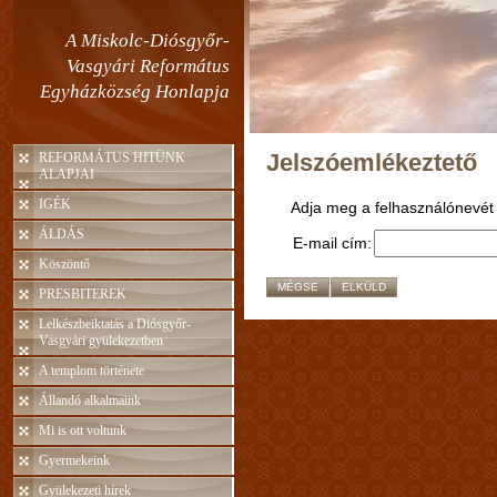
A Miskolc-Diósgyőr-
Vasgyári Református
Egyházközség Honlapja
Jelszóemlékeztető
REFORMÁTUS HITÜNK
ALAPJAI
IGÉK
Adja meg a felhasználónevét é
ÁLDÁS
E-mail cím:
Köszöntő
MÉGSE
ELKÜLD
PRESBITEREK
Lelkészbeiktatás a Diósgyőr-
Vasgyári gyülekezetben
A templom története
Állandó alkalmaink
Mi is ott voltunk
Gyermekeink
Gyülekezeti hírek