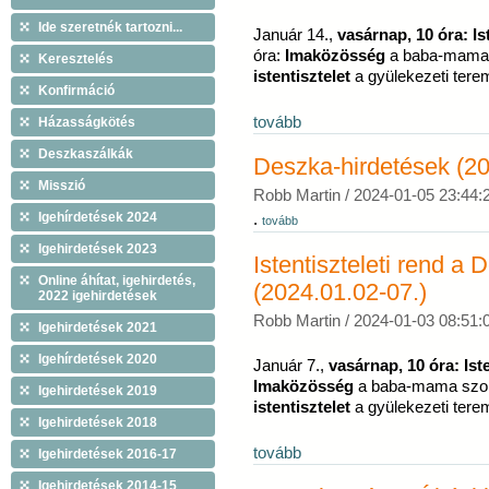
Ide szeretnék tartozni...
Január 14.,
vasárnap, 10 óra:
Is
óra:
Imaközösség
a baba-mama 
Keresztelés
istentisztelet
a gyülekezeti tere
Konfirmáció
tovább
Házasságkötés
Deszkaszálkák
Deszka-hirdetések (20
Misszió
Robb Martin /
2024-01-05 23:44:
Igehírdetések 2024
.
tovább
Igehirdetések 2023
Istentiszteleti rend 
Online áhítat, igehirdetés,
(2024.01.02-07.)
2022 igehirdetések
Robb Martin /
2024-01-03 08:51:
Igehirdetések 2021
Igehírdetések 2020
Január 7.,
vasárnap, 10 óra:
Ist
Imaközösség
a baba-mama szob
Igehirdetések 2019
istentisztelet
a gyülekezeti tere
Igehirdetések 2018
tovább
Igehirdetések 2016-17
Igehirdetések 2014-15