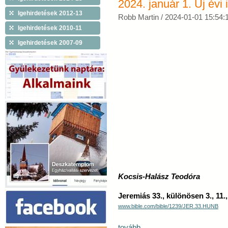
2024. január 1. Új évi i
Igehirdetések 2012-13
Robb Martin /
2024-01-01 15:54:
Igehirdetések 2010-11
Igehirdetések 2007-09
Kocsis-Halász Teodóra
Jeremiás 33., különösen 3., 11.,
www.bible.com/bible/1239/JER.33.HUNB
tovább