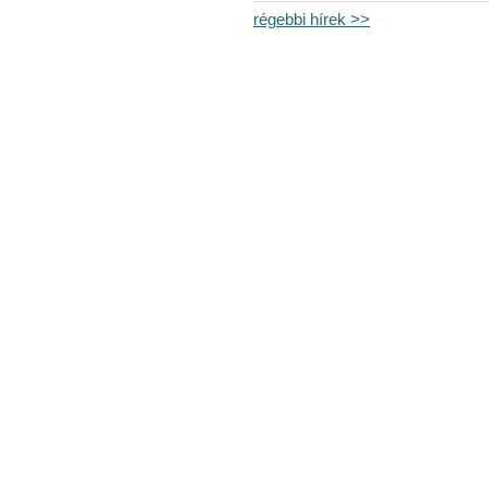
régebbi hírek >>
Látogatók ma: 41, összesen: 1165047 |
Copyright © 2009 Tiszánin