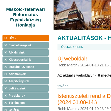
Miskolc-Tetemvári
Református
Egyházközség
Honlapja
AKTUALITÁSOK - 
Hírek
Elérhetőségeink
FŐOLDAL
/
HÍREK
Alkalmaink
Új weboldal!
Kiscsoportjaink
Robb Martin /
2024-01-13 21:16:
Iskolánk-Óvodánk
Adományok
Az aktuális weboldalunk itt megte
Alapítványunk
tovább
Lelkészeink
Istentiszteleti rend 
Presbiterek
(2024.01.08-14.)
Történelem
Robb Martin /
2024-01-10 23:29:
Galéria