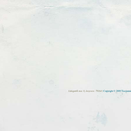
Látogatók ma: 8, összesen: 79164 |
Copyright © 2009 Tiszáninne