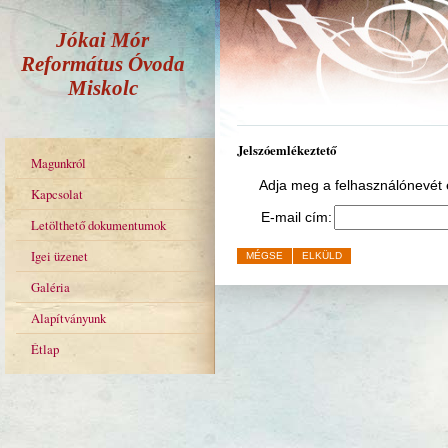
Jókai Mór
Református Óvoda
Miskolc
Jelszóemlékeztető
Magunkról
Adja meg a felhasználónevét é
Kapcsolat
E-mail cím:
Letölthető dokumentumok
Igei üzenet
MÉGSE
ELKÜLD
Galéria
Alapítványunk
Étlap