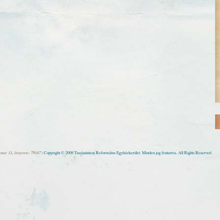
 ma: 11, összesen: 79167 |
Copyright © 2009 Tiszáninneni Református Egyházkerület. Minden jog fentartva. All Rights Reserved.