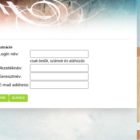
ztráció
Login név:
csak betűk, számok és aláhúzás
Vezetéknév:
Keresztnév:
E-mail address:
GSE
ELKÜLD