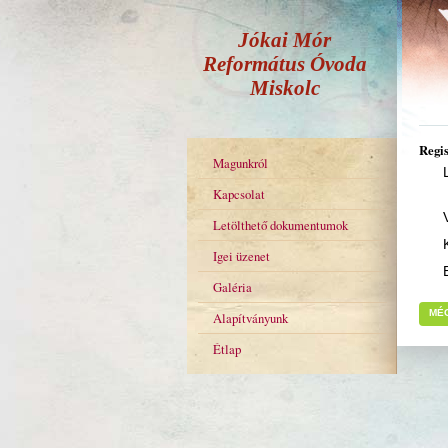
Jókai Mór
Református Óvoda
Miskolc
Regis
Magunkról
Kapcsolat
Letölthető dokumentumok
Igei üzenet
Galéria
MÉ
Alapítványunk
Étlap