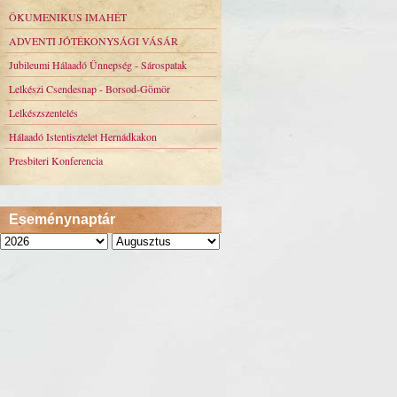
ÖKUMENIKUS IMAHÉT
ADVENTI JÓTÉKONYSÁGI VÁSÁR
Jubileumi Hálaadó Ünnepség - Sárospatak
Lelkészi Csendesnap - Borsod-Gömör
Lelkészszentelés
Hálaadó Istentisztelet Hernádkakon
Presbiteri Konferencia
Eseménynaptár