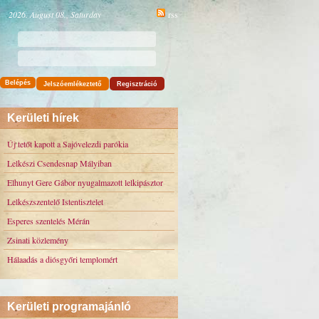
2026. August 08., Saturday
rss
Belépés
Jelszóemlékeztető
Regisztráció
Kerületi hírek
Új tetőt kapott a Sajóvelezdi parókia
Lelkészi Csendesnap Mályiban
Elhunyt Gere Gábor nyugalmazott lelkipásztor
Lelkészszentelő Istentisztelet
Esperes szentelés Mérán
Zsinati közlemény
Hálaadás a diósgyőri templomért
Kerületi programajánló