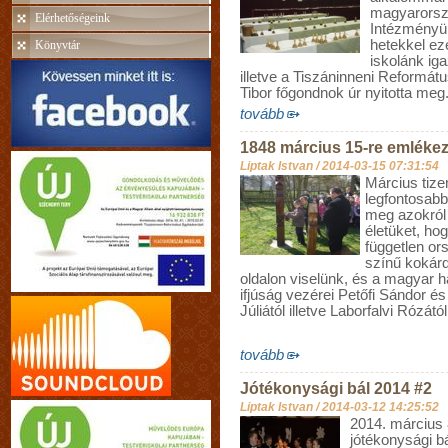
magyarorszá
Elérhetőségeink
Intézményü
hetekkel ez
Könyvtár
iskolánk iga
illetve a Tiszáninneni Reformá
Tibor főgondnok úr nyitotta meg
tovább
1848 március 15-re emlékez
Liptak Istvan /
2014-03-15 07:31:54
Március tize
legfontosab
meg azokról a
életüket, ho
független or
színű kokárda
oldalon viselünk, és a magyar h
ifjúság vezérei Petőfi Sándor é
Júliától illetve Laborfalvi Rózát
tovább
Jótékonysági bál 2014 #2
Liptak Istvan /
2014-03-12 14:25:52
2014. március 
jótékonysági bá