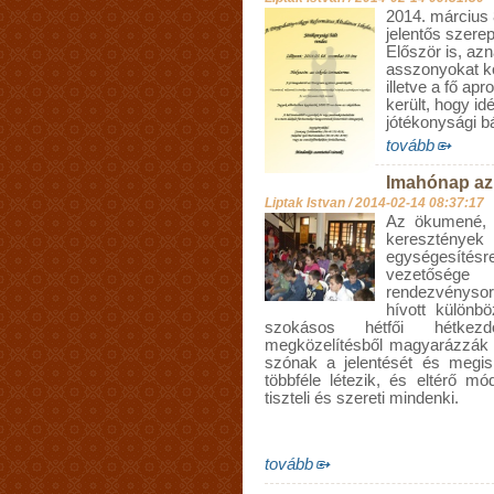
2014. március 
jelentős szere
Először is, azn
asszonyokat kö
illetve a fő ap
került, hogy i
jótékonysági b
tovább
Imahónap az
Liptak Istvan /
2014-02-14 08:37:17
Az ökumené, s
keresztén
egységesítésre
vezetősé
rendezvényso
hívott különb
szokásos hétfői hétkezdő 
megközelítésből magyarázzák 
szónak a jelentését és megis
többféle létezik, és eltérő 
tiszteli és szereti mindenki.
tovább