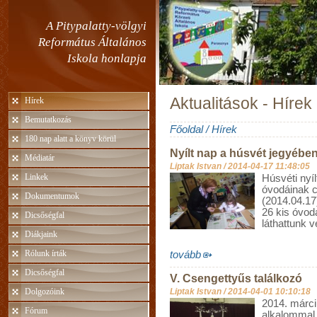
A Pitypalatty-völgyi
Református Általános
Iskola honlapja
Aktualitások - Hírek
Hírek
Bemutatkozás
Főoldal
/
Hírek
180 nap alatt a könyv körül
Nyílt nap a húsvét jegyébe
Médiatár
Liptak Istvan /
2014-04-17 11:48:05
Linkek
Húsvéti nyíl
óvodáinak c
Dokumentumok
(2014.04.17
26 kis óvod
Dicsőségfal
láthattunk v
Diákjaink
Rólunk írták
tovább
Dicsőségfal
V. Csengettyűs találkozó
Dolgozóink
Liptak Istvan /
2014-04-01 10:10:18
2014. márci
Fórum
alkalommal