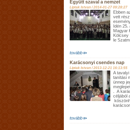
Együtt szaval a nemzet
Liptak Istvan /
2014-01-27 09:28:27
Ebben az
vett rés
esemény
Idén 25.
Magyar K
Kölcsey 
le Szatm
tovább
Karácsonyi csendes nap
Liptak Istvan /
2013-12-21 16:13:55
A tavaly
tanítási
ünnep je
meglepet
. A kará
céljából
köszönhet
karácson
tovább