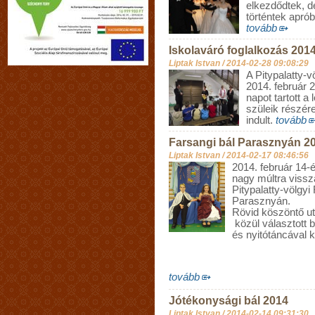
elkezdődtek, d
történtek apró
tovább
Iskolaváró foglalkozás 2014
Liptak Istvan /
2014-02-28 09:08:29
A Pitypalatty-v
2014. február 
napot tartott 
szüleik részér
indult.
tovább
Farsangi bál Parasznyán 2
Liptak Istvan /
2014-02-17 08:46:56
2014. február 14
nagy múltra vissza
Pitypalatty-völgy
Parasznyán.
Rövid köszöntő ut
közül választott b
és nyitótáncával 
tovább
Jótékonysági bál 2014
Liptak Istvan /
2014-02-14 09:31:30