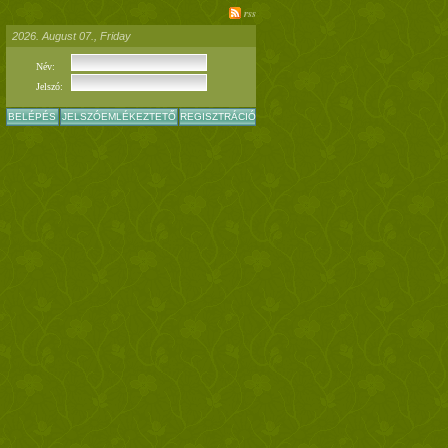
rss
2026. August 07., Friday
Név:
Jelszó:
BELÉPÉS
JELSZÓEMLÉKEZTETŐ
REGISZTRÁCIÓ