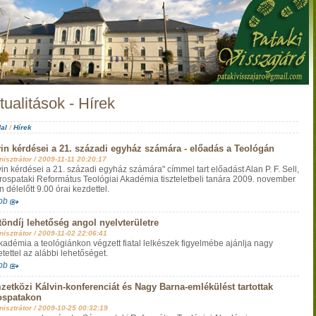
tualitások - Hírek
al
/
Hírek
in kérdései a 21. századi egyház számára - előadás a Teológán
isztrátor /
2009-11-11 20:20:17
vin kérdései a 21. századi egyház számára" címmel tart előadást Alan P. F. Sell,
rospataki Református Teológiai Akadémia tiszteletbeli tanára 2009. november
 délelőtt 9.00 órai kezdettel.
bb
öndíj lehetőség angol nyelvterületre
isztrátor /
2009-11-02 22:06:41
kadémia a teológiánkon végzett fiatal lelkészek figyelmébe ajánlja nagy
tettel az alábbi lehetőséget.
bb
etközi Kálvin-konferenciát és Nagy Barna-emlékülést tartottak
ospatakon
isztrátor /
2009-10-25 00:32:19