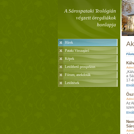
A Sárospataki Teológián
végzett öregdiákok
honlapja
Ak
Hírek
Pataki Visszajáró
Főold
Képek
Kálv
Letölthető prospektus
Admin
„Kál
Fórum, anekdoták
a Sá
17-én
Letöltések
tová
Öszt
Admin
Az A
szere
tová
Nemz
Sár
Admin