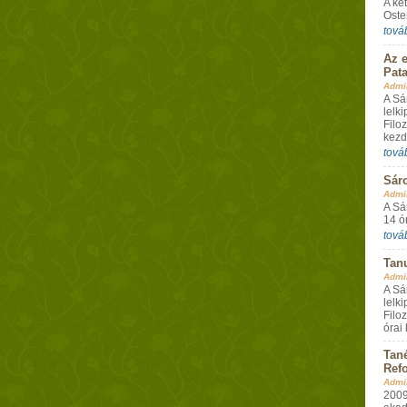
A ké
Oste
tová
Az e
Pata
Admin
A Sá
lelk
Filo
kezd
tová
Sáro
Admin
A Sá
14 ó
tová
Tan
Admin
A Sá
lelk
Filo
órai
Tané
Ref
Admin
2009.