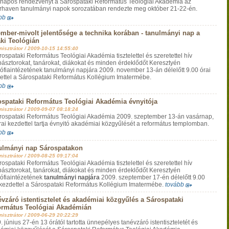
tnapos rendezvényt a Sárospataki Református Teológiai Akadémia az
rhaven tanulmányi napok sorozatában rendezte meg október 21-22-én.
bb
mber-mivolt jelentősége a technika korában - tanulmányi nap a
ki Teológián
isztrátor /
2009-10-15 14:55:40
rospataki Református Teológiai Akadémia tisztelettel és szeretettel hív
ipásztorokat, tanárokat, diákokat és minden érdeklődőt Keresztyén
zófiaintézetének tanulmányi napjára 2009. november 13-án délelőtt 9.00 órai
ettel a Sárospataki Református Kollégium Imatermébe.
bb
spataki Református Teológiai Akadémia évnyitója
isztrátor /
2009-09-07 08:18:24
rospataki Református Teológiai Akadémia 2009. szeptember 13-án vasárnap,
rai kezdettel tartja évnyitó akadémiai közgyűlését a református templomban.
bb
ulmányi nap Sárospatakon
isztrátor /
2009-08-25 09:17:04
rospataki Református Teológiai Akadémia tisztelettel és szeretettel hív
ipásztorokat, tanárokat, diákokat és minden érdeklődőt Keresztyén
zófiaintézetének
tanulmányi napjára
2009. szeptember 17-én délelőtt 9.00
 kezdettel a Sárospataki Református Kollégium Imatermébe.
tovább
vzáró istentisztelet és akadémiai közgyűlés a Sárospataki
ormátus Teológiai Akadémián
isztrátor /
2009-06-29 20:22:29
 június 27-én 13 órától tartotta ünnepélyes tanévzáró istentiszteletét és